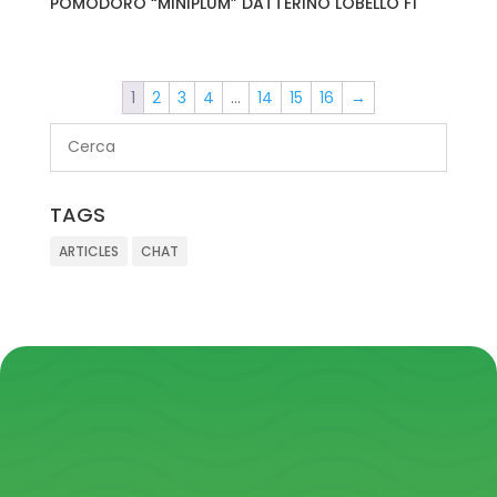
POMODORO “MINIPLUM” DATTERINO LOBELLO F1
1
2
3
4
…
14
15
16
→
TAGS
ARTICLES
CHAT