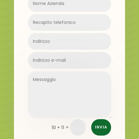
=
10 + 11
INVIA