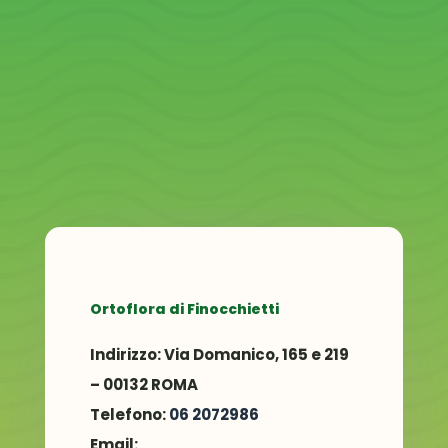
Ortoflora di Finocchietti
Indirizzo:
Via Domanico, 165 e 219
– 00132 ROMA
Telefono:
06 2072986
Email: