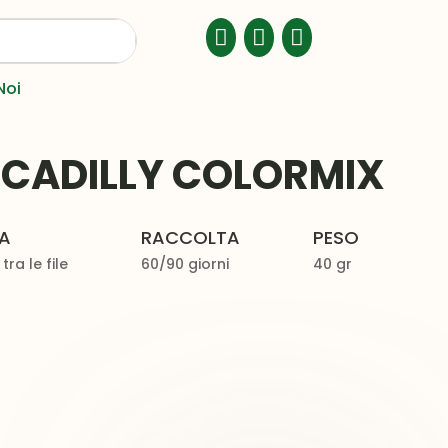



Noi
CADILLY COLORMIX
ZA
RACCOLTA
PESO
ra le file
60/90 giorni
40 gr