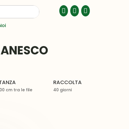



Noi
MANESCO
STANZA
RACCOLTA
00 cm tra le file
40 giorni